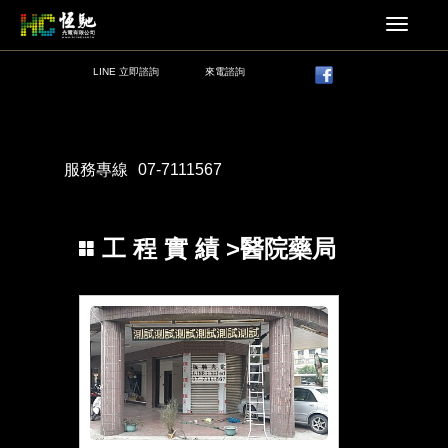
LINE 立即諮詢
來電諮詢
服務專線
07-7111567
工 程 實 績
>醫院藥局