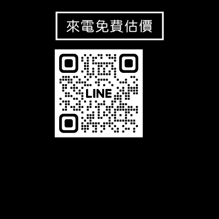
恆馳光電有限公司，是一家專業 LED相關產品的生產製造商，舉凡LED字幕機、LED電視牆、LED叫號機及LED
跑馬燈等，本公司以誠信、專業、品質、服務為經營理念，並致力於 LED顯示看板及相關產品的設計、開發，與
對產品品質不斷的自我要求、提升進步，及秉持最熱誠的精神為客戶服務。展望未來，公司將秉持〝誠信、專
業、品質、服務〞的經營理念，堅持不懈的繼續努力提供給客戶一流的產品和服務。品質是我們與客戶所共同追