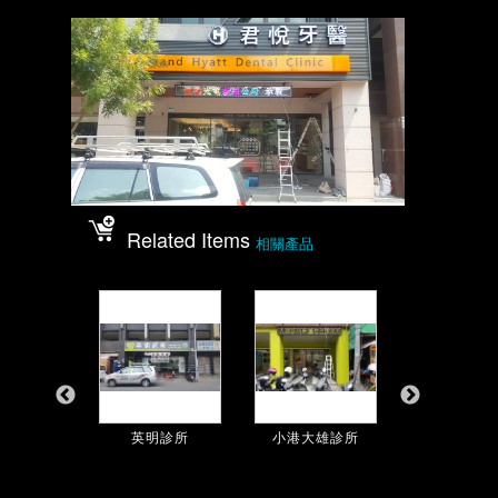
Related Items
相關產品
醫聯合診...
英明診所
小港大雄診所
安馨楠梓內