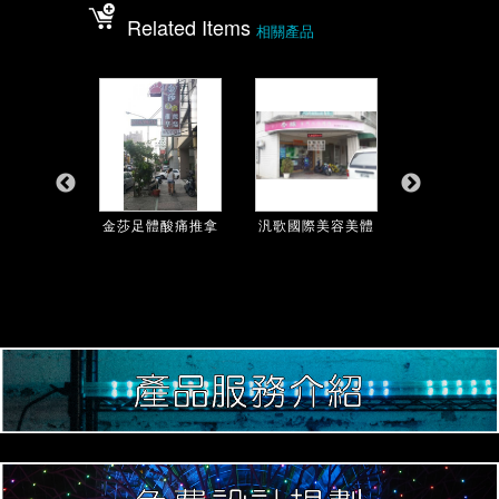
Related Items
相關產品
舞芭蕾
金莎足體酸痛推拿
汎歌國際美容美體
艾琳朵娜SPA會