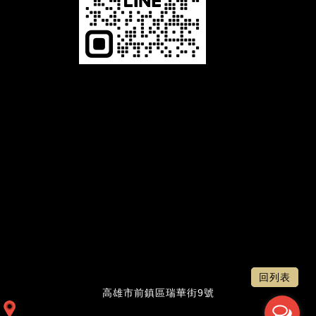
恆馳光電有限公司，是一家專業 LED相關產品的生產製造商，舉凡LED字幕機、LED電視牆、LED叫號機及LED
跑馬燈等，本公司以誠信、專業、品質、服務為經營理念，並致力於 LED顯示看板及相關產品的設計、開發，與
對產品品質不斷的自我要求、提升進步，及秉持最熱誠的精神為客戶服務。展望未來，公司將秉持〝誠信、專
業、品質、服務〞的經營理念，堅持不懈的繼續努力提供給客戶一流的產品和服務。品質是我們與客戶所共同追
求的，追求完美的品質是企業永續經營的策略。唯有最好的LED產品品質，才能吸引更多的顧客；唯有最好的服
務品質，才能創造更高的附加價值。
LED電視牆：客製最屬於您的LED電視牆，LED跑馬燈：適合各業，公司行號、公家機關、學校文教等，LED叫
號機：各種齊全尺寸/無限叫號機，LED字幕機：防水模組，一年保固
回列表
高雄市前鎮區瑞華街9號