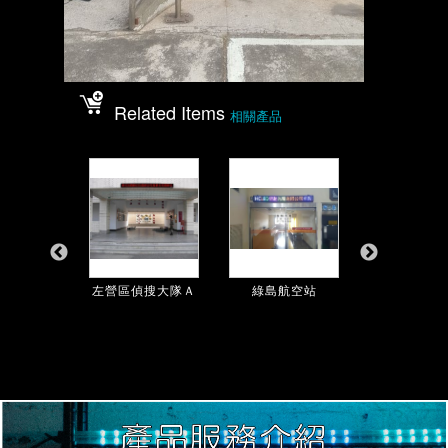
Related Items
相關產品
美濃分駐...
左營區偵搜大隊Ａ
綠島航空站
仁武分局