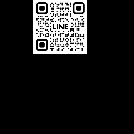
恆馳光電有限公司，是一家專業 LED相關產品的生產製造商，舉凡LED字幕機、LED電視牆、LED叫號機及LED
跑馬燈等，本公司以誠信、專業、品質、服務為經營理念，並致力於 LED顯示看板及相關產品的設計、開發，與
對產品品質不斷的自我要求、提升進步，及秉持最熱誠的精神為客戶服務。展望未來，公司將秉持〝誠信、專
業、品質、服務〞的經營理念，堅持不懈的繼續努力提供給客戶一流的產品和服務。品質是我們與客戶所共同追
求的，追求完美的品質是企業永續經營的策略。唯有最好的LED產品品質，才能吸引更多的顧客；唯有最好的服
務品質，才能創造更高的附加價值。
LED電視牆：客製最屬於您的LED電視牆，LED跑馬燈：適合各業，公司行號、公家機關、學校文教等，LED叫
號機：各種齊全尺寸/無限叫號機，LED字幕機：防水模組，一年保固