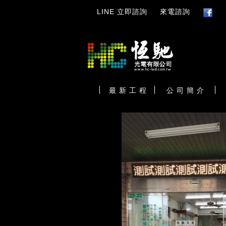
LINE 立即諮詢
來電諮詢
最 新 工 程
公 司 簡 介