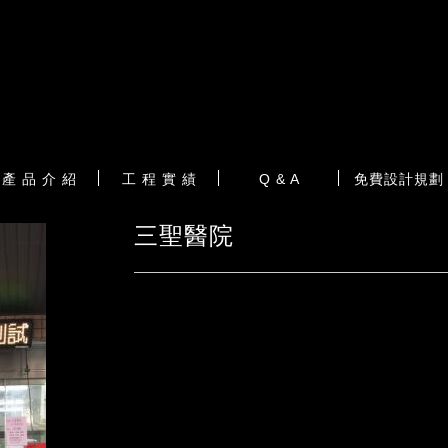
產 品 介 紹
工 程 實 績
Q & A
免費設計規劃
三聖醫院