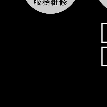
恆馳光電有限公司，是一家專業 LED相關產品的生產製造商，舉凡LED字幕機、LED電視牆、LED叫號機
品質、服務〞的經營理念，堅持不懈的繼續努力提供給客戶一流的產品
LED電視牆：客製最屬於您的L