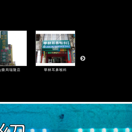
仙藥局瑞隆店
華林耳鼻喉科
佳富中西醫聯合診...