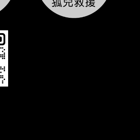
，與對產品品質不斷的自我要求、提升進步，及秉持最熱誠的精神為客戶服務。展望未來，公司將秉持〝誠信、專業、
才能吸引更多的顧客；唯有最好的服務品質，才能創造更高的附加價值。
LED字幕機：防水模組，一年保固