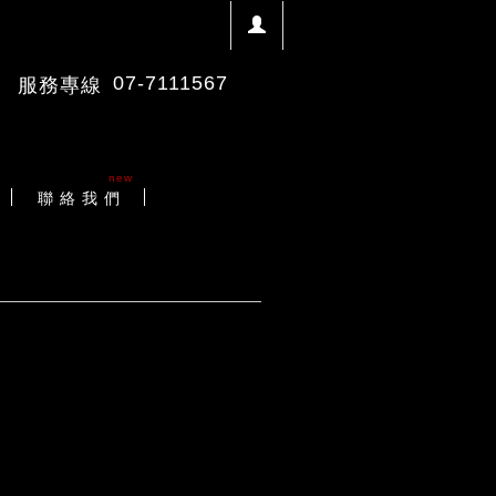
07-7111567
服務專線
new
聯 絡 我 們