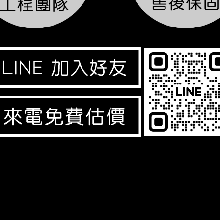
及LED跑馬燈等，本公司以誠信、專業、品質、服務為經營理念，並致力於 LED顯示看板及相關產品的設計、開發
和服務。品質是我們與客戶所共同追求的，追求完美的品質是企業永續經營的策略。唯有最好的LED產品品質，
ED電視牆，LED跑馬燈：適合各業，公司行號、公家機關、學校文教等，LED叫號機：各種齊全尺寸/無限叫號機，