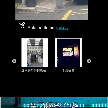
Related Items
相關產品
馨診所
屏東縣竹田鄉衛生...
千鈺生醫
英明診