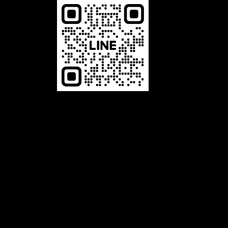
恆馳光電有限公司，是一家專業 LED相關產品的生產製造商，舉凡LED字幕機、LED電視牆、LED叫號機及LED
跑馬燈等，本公司以誠信、專業、品質、服務為經營理念，並致力於 LED顯示看板及相關產品的設計、開發，與
對產品品質不斷的自我要求、提升進步，及秉持最熱誠的精神為客戶服務。展望未來，公司將秉持〝誠信、專
業、品質、服務〞的經營理念，堅持不懈的繼續努力提供給客戶一流的產品和服務。品質是我們與客戶所共同追
求的，追求完美的品質是企業永續經營的策略。唯有最好的LED產品品質，才能吸引更多的顧客；唯有最好的服
務品質，才能創造更高的附加價值。
LED電視牆：客製最屬於您的LED電視牆，LED跑馬燈：適合各業，公司行號、公家機關、學校文教等，LED叫
號機：各種齊全尺寸/無限叫號機，LED字幕機：防水模組，一年保固