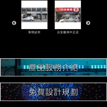
雄診所
英明診所
台安藥局中正店
南隆小兒