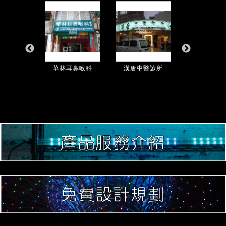
斌診所
華林耳鼻喉科
漢唐中醫診所
明德中醫