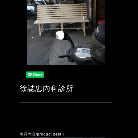
徐誌忠內科診所
商品內容/product detail