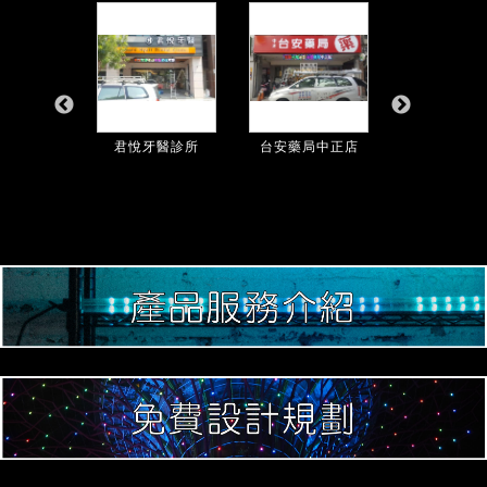
雄診所
君悅牙醫診所
台安藥局中正店
林正峯小兒