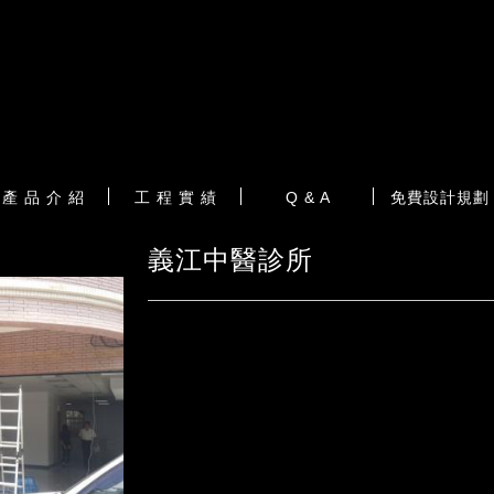
產 品 介 紹
工 程 實 績
Q & A
免費設計規劃
義江中醫診所