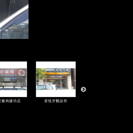
安藥局建功店
君悅牙醫診所
好德堂中醫診所