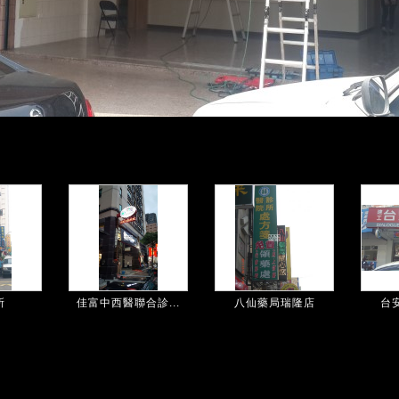
所
佳富中西醫聯合診...
八仙藥局瑞隆店
台