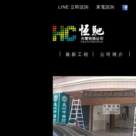
LINE 立即諮詢
來電諮詢
最 新 工 程
公 司 簡 介