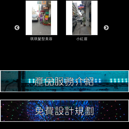
PA會館...
琪琪髮型美容
小紅眉
金莎足體酸