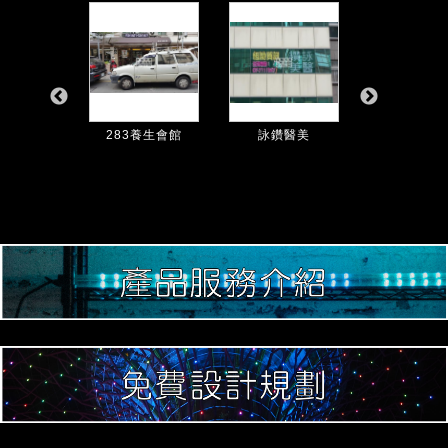
MEET HA
髮藝境
283養生會館
詠鑽醫美