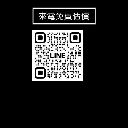
恆馳光電有限公司，是一家專業 LED相關產品的生產製造商，舉凡LED字幕機、LED電視牆、LED叫號機及LED
跑馬燈等，本公司以誠信、專業、品質、服務為經營理念，並致力於 LED顯示看板及相關產品的設計、開發，與
對產品品質不斷的自我要求、提升進步，及秉持最熱誠的精神為客戶服務。展望未來，公司將秉持〝誠信、專
業、品質、服務〞的經營理念，堅持不懈的繼續努力提供給客戶一流的產品和服務。品質是我們與客戶所共同追