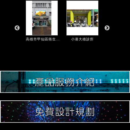
彰診所
高雄市甲仙區衛生...
小港大雄診所
高雄榮總門