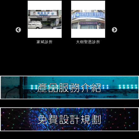
內科診所
家斌診所
大樹聖恩診所
雅得麗生活