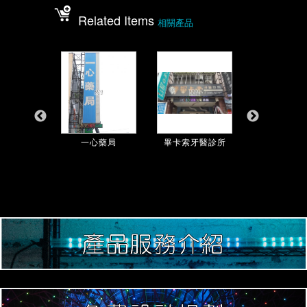
Related Items
相關產品
家診所
一心藥局
畢卡索牙醫診所
屏東縣竹田鄉衛