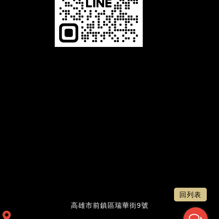
恆馳光電有限公司，是一家專業 LED相關產品的生產製造商，舉凡LED字幕機、LED電視牆、LED叫號機及LED
跑馬燈等，本公司以誠信、專業、品質、服務為經營理念，並致力於 LED顯示看板及相關產品的設計、開發，與
對產品品質不斷的自我要求、提升進步，及秉持最熱誠的精神為客戶服務。展望未來，公司將秉持〝誠信、專
業、品質、服務〞的經營理念，堅持不懈的繼續努力提供給客戶一流的產品和服務。品質是我們與客戶所共同追
求的，追求完美的品質是企業永續經營的策略。唯有最好的LED產品品質，才能吸引更多的顧客；唯有最好的服
務品質，才能創造更高的附加價值。
LED電視牆：客製最屬於您的LED電視牆，LED跑馬燈：適合各業，公司行號、公家機關、學校文教等，LED叫
號機：各種齊全尺寸/無限叫號機，LED字幕機：防水模組，一年保固
回列表
高雄市前鎮區瑞華街9號