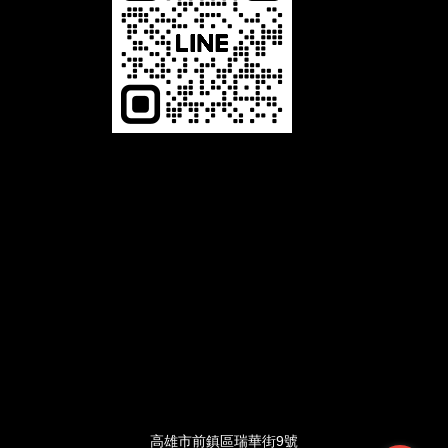
恆馳光電有限公司，是一家專業 LED相關產品的生產製造商，舉凡LED字幕機、LED電視牆、LED叫號機及LED跑馬燈等，本公
司以誠信、專業、品質、服務為經營理念，並致力於 LED顯示看板及相關產品的設計、開發，與對產品品質不斷的自我要求、
提升進步，及秉持最熱誠的精神為客戶服務。展望未來，公司將秉持〝誠信、專業、品質、服務〞的經營理念，堅持不懈的繼續
努力提供給客戶一流的產品和服務。品質是我們與客戶所共同追求的，追求完美的品質是企業永續經營的策略。唯有最好的LED
產品品質，才能吸引更多的顧客；唯有最好的服務品質，才能創造更高的附加價值。
LED電視牆：客製最屬於您的LED電視牆，LED跑馬燈：適合各業，公司行號、公家機關、學校文教等，LED叫號機：各種齊全
尺寸/無限叫號機，LED字幕機：防水模組，一年保固
高雄市前鎮區瑞華街9號