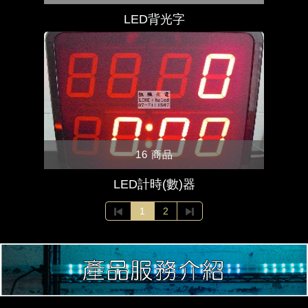
LED背光字
16 商品
LED計時(數)器
1
2