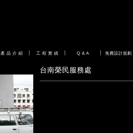
產 品 介 紹
工 程 實 績
Q & A
免費設計規劃
台南榮民服務處