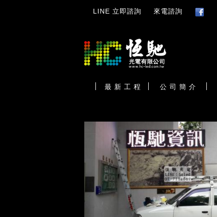
LINE 立即諮詢
來電諮詢
最 新 工 程
公 司 簡 介