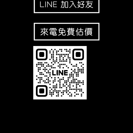
恆馳光電有限公司，是一家專業 LED相關產品的生產製造商，舉凡LED字幕機、LED電視牆、LED叫號機及LED跑馬燈等，本公