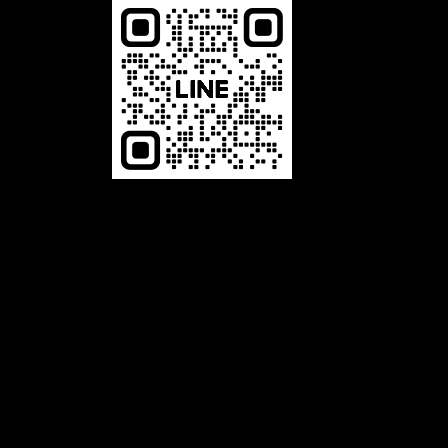
恆馳光電有限公司，是一家專業 LED相關產品的生產製造商，舉凡LED字幕機、LED電視牆、LED叫號機及LED
跑馬燈等，本公司以誠信、專業、品質、服務為經營理念，並致力於 LED顯示看板及相關產品的設計、開發，與
對產品品質不斷的自我要求、提升進步，及秉持最熱誠的精神為客戶服務。展望未來，公司將秉持〝誠信、專
業、品質、服務〞的經營理念，堅持不懈的繼續努力提供給客戶一流的產品和服務。品質是我們與客戶所共同追
求的，追求完美的品質是企業永續經營的策略。唯有最好的LED產品品質，才能吸引更多的顧客；唯有最好的服
務品質，才能創造更高的附加價值。
LED電視牆：客製最屬於您的LED電視牆，LED跑馬燈：適合各業，公司行號、公家機關、學校文教等，LED叫
號機：各種齊全尺寸/無限叫號機，LED字幕機：防水模組，一年保固