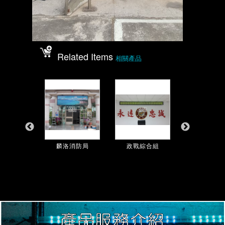
Related Items
相關產品
美濃分駐...
麟洛消防局
政戰綜合組
旗津輪渡