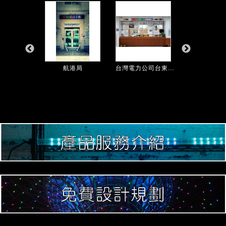
大社分駐...
航港局
台灣電力公司台東...
南區國稅局台東