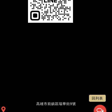
恆馳光電有限公司，是一家專業 LED相關產品的生產製造商，舉凡LED字幕機、LED電視牆、LED叫號機及LED
跑馬燈等，本公司以誠信、專業、品質、服務為經營理念，並致力於 LED顯示看板及相關產品的設計、開發，與
對產品品質不斷的自我要求、提升進步，及秉持最熱誠的精神為客戶服務。展望未來，公司將秉持〝誠信、專
業、品質、服務〞的經營理念，堅持不懈的繼續努力提供給客戶一流的產品和服務。品質是我們與客戶所共同追
求的，追求完美的品質是企業永續經營的策略。唯有最好的LED產品品質，才能吸引更多的顧客；唯有最好的服
務品質，才能創造更高的附加價值。
LED電視牆：客製最屬於您的LED電視牆，LED跑馬燈：適合各業，公司行號、公家機關、學校文教等，LED叫
號機：各種齊全尺寸/無限叫號機，LED字幕機：防水模組，一年保固
回列表
高雄市前鎮區瑞華街9號