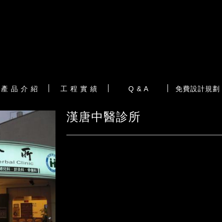
產 品 介 紹
工 程 實 績
Q & A
免費設計規劃
漢唐中醫診所