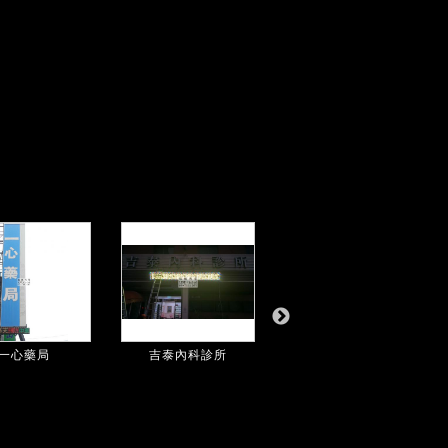
一心藥局
吉泰內科診所
明衙眼科