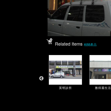
Related Items
相關產品
八仙藥局大順店
英明診所
雅得麗生活