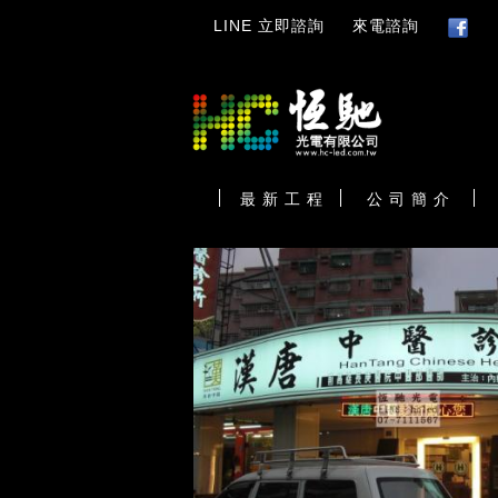
LINE 立即諮詢
來電諮詢
最 新 工 程
公 司 簡 介