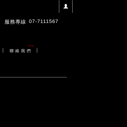
07-7111567
服務專線
new
聯 絡 我 們