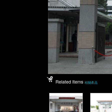
Related Items
相關產品