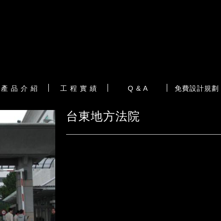
產 品 介 紹
工 程 實 績
Q & A
免費設計規劃
台東地方法院